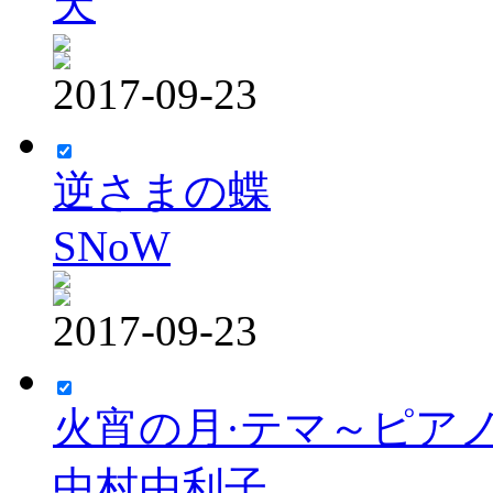
天
2017-09-23
逆さまの蝶
SNoW
2017-09-23
火宵の月·テマ～ピア
中村由利子