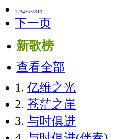
1
2
3
4
5
6
7
8
9
10
下一页
新歌榜
查看全部
1.
亿维之光
2.
苍茫之崖
3.
与时俱进
4.
与时俱进(伴奏)