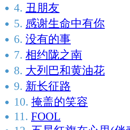
4.
丑朋友
5.
感谢生命中有你
6.
没有的事
7.
相约陇之南
8.
大列巴和黄油花
9.
新长征路
10.
掩盖的笑容
11.
FOOL