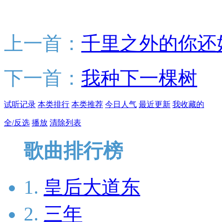
上一首：
千里之外的你还
下一首：
我种下一棵树
试听记录
本类排行
本类推荐
今日人气
最近更新
我收藏的
全/反选
播放
清除列表
歌曲排行榜
1.
皇后大道东
2.
三年