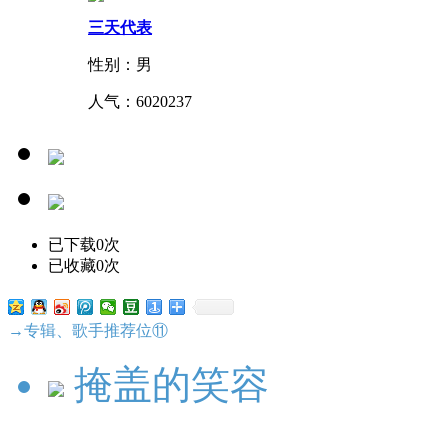
三天代表
性别：男
人气：
6020237
已下载0次
已收藏0次
→专辑、歌手推荐位⑪
掩盖的笑容