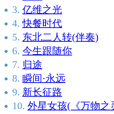
3.
亿维之光
4.
快餐时代
5.
东北二人转(伴奏)
6.
今生跟随你
7.
归途
8.
瞬间·永远
9.
新长征路
10.
外星女孩(《万物之