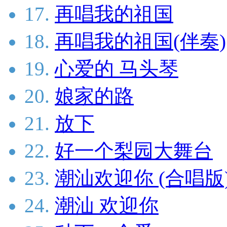
17.
再唱我的祖国
18.
再唱我的祖国(伴奏)
19.
心爱的 马头琴
20.
娘家的路
21.
放下
22.
好一个梨园大舞台
23.
潮汕欢迎你 (合唱版
24.
潮汕 欢迎你