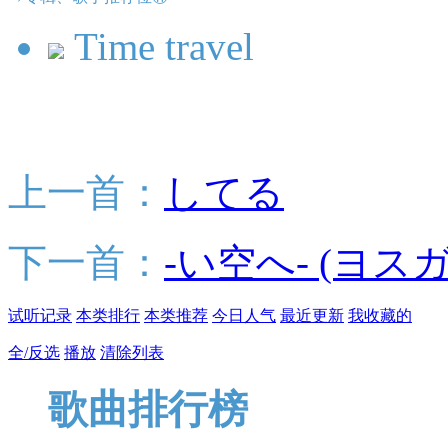
Time travel
上一首：
してる
下一首：
-い空へ- (ヨス
试听记录
本类排行
本类推荐
今日人气
最近更新
我收藏的
全/反选
播放
清除列表
歌曲排行榜