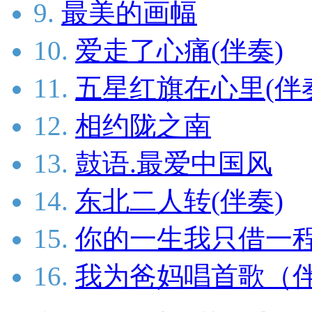
9.
最美的画幅
10.
爱走了心痛(伴奏)
11.
五星红旗在心里(伴
12.
相约陇之南
13.
鼓语.最爱中国风
14.
东北二人转(伴奏)
15.
你的一生我只借一
16.
我为爸妈唱首歌（