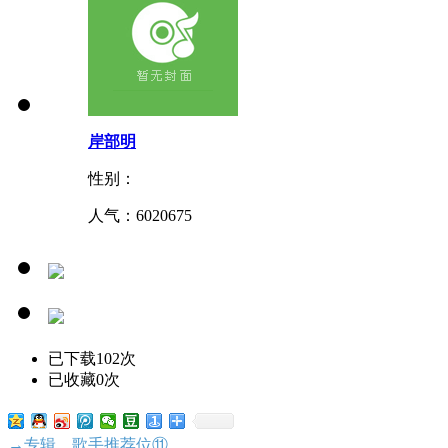
岸部明
性别：
人气：
6020675
已下载102次
已收藏0次
→专辑、歌手推荐位⑪