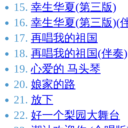
15.
幸生华夏(第三版)
16.
幸生华夏(第三版)(
17.
再唱我的祖国
18.
再唱我的祖国(伴奏)
19.
心爱的 马头琴
20.
娘家的路
21.
放下
22.
好一个梨园大舞台