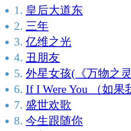
1.
皇后大道东
2.
三年
3.
亿维之光
4.
丑朋友
5.
外星女孩(《万物之灵
6.
If I Were You （
7.
盛世欢歌
8.
今生跟随你