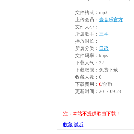
文件格式：
mp3
上传会员：
壹音乐官方
文件大小：
所属歌手：
三学
播放时长：
所属分类：
日语
文件码率：
kbps
下载人气：
22
下载权限：
免费下载
收藏人数：
0
下载费用：
0
/金币
更新时间：
2017-09-23
注：本站不提供歌曲下载！
收藏
试听