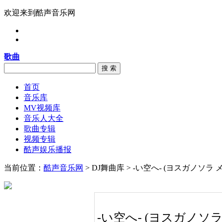
欢迎来到酷声音乐网
歌曲
搜 索
首页
音乐库
MV视频库
音乐人大全
歌曲专辑
视频专辑
酷声娱乐播报
当前位置：
酷声音乐网
> DJ舞曲库 > -い空へ- (ヨスガノソラ
-い空へ- (ヨスガノソラ