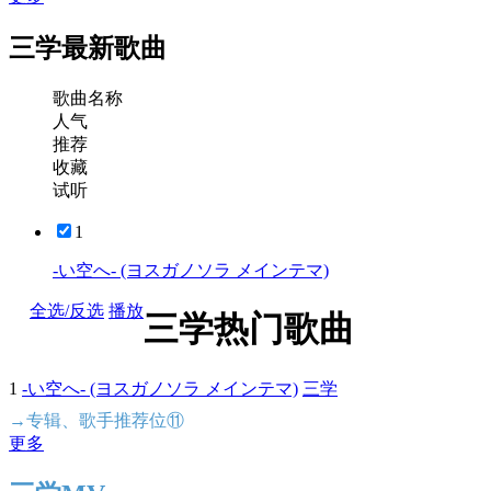
三学最新歌曲
歌曲名称
人气
推荐
收藏
试听
1
-い空へ- (ヨスガノソラ メインテマ)
全选/反选
播放
三学热门歌曲
1
-い空へ- (ヨスガノソラ メインテマ)
三学
→专辑、歌手推荐位⑪
更多