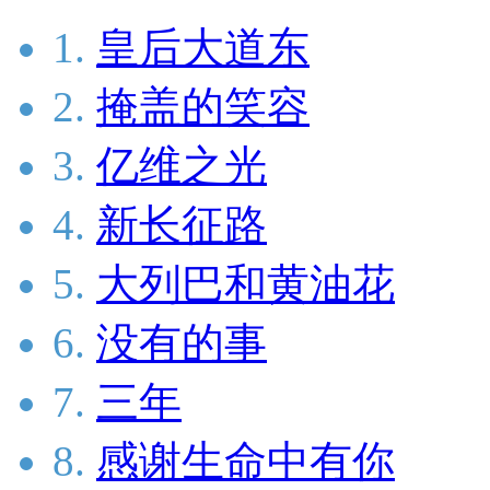
1.
皇后大道东
2.
掩盖的笑容
3.
亿维之光
4.
新长征路
5.
大列巴和黄油花
6.
没有的事
7.
三年
8.
感谢生命中有你