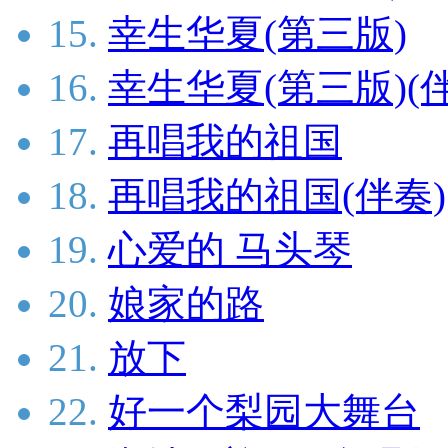
15.
幸生华夏(第三版)
16.
幸生华夏(第三版)(
17.
再唱我的祖国
18.
再唱我的祖国(伴奏)
19.
心爱的 马头琴
20.
娘家的路
21.
放下
22.
好一个梨园大舞台