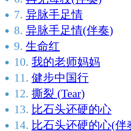
7.
异脉手足情
8.
异脉手足情(伴奏)
9.
生命红
10.
我的老师妈妈
11.
健步中国行
12.
撕裂 (Tear)
13.
比石头还硬的心
14.
比石头还硬的心(伴