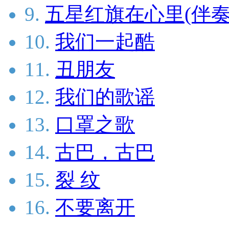
9.
五星红旗在心里(伴奏
10.
我们一起酷
11.
丑朋友
12.
我们的歌谣
13.
口罩之歌
14.
古巴，古巴
15.
裂 纹
16.
不要离开