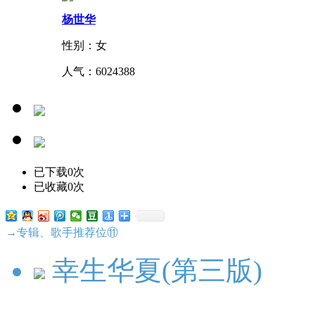
杨世华
性别：女
人气：
6024388
已下载0次
已收藏0次
→专辑、歌手推荐位⑪
幸生华夏(第三版)