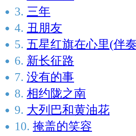
3.
三年
4.
丑朋友
5.
五星红旗在心里(伴奏
6.
新长征路
7.
没有的事
8.
相约陇之南
9.
大列巴和黄油花
10.
掩盖的笑容