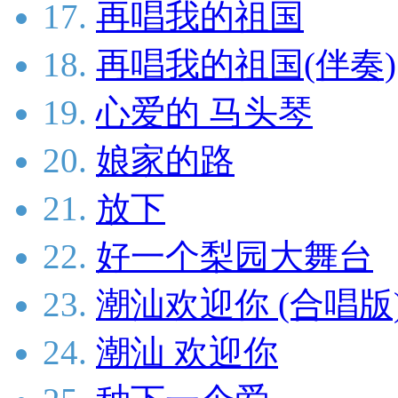
17.
再唱我的祖国
18.
再唱我的祖国(伴奏)
19.
心爱的 马头琴
20.
娘家的路
21.
放下
22.
好一个梨园大舞台
23.
潮汕欢迎你 (合唱版
24.
潮汕 欢迎你