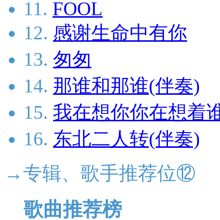
11.
FOOL
12.
感谢生命中有你
13.
匆匆
14.
那谁和那谁(伴奏)
15.
我在想你你在想着谁
16.
东北二人转(伴奏)
→专辑、歌手推荐位⑫
歌曲推荐榜