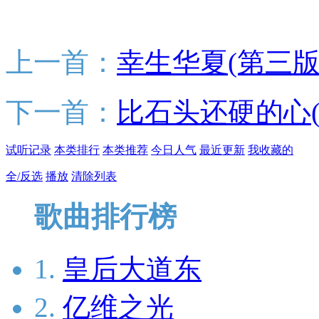
上一首：
幸生华夏(第三版)
下一首：
比石头还硬的心(
试听记录
本类排行
本类推荐
今日人气
最近更新
我收藏的
全/反选
播放
清除列表
歌曲排行榜
1.
皇后大道东
2.
亿维之光