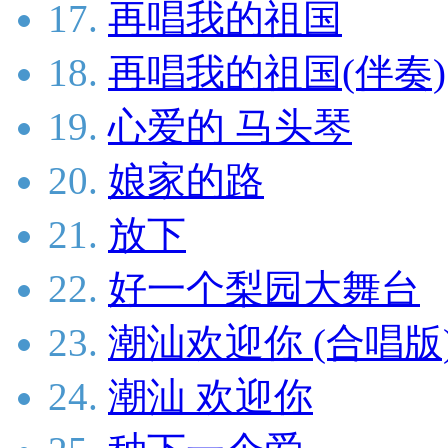
17.
再唱我的祖国
18.
再唱我的祖国(伴奏)
19.
心爱的 马头琴
20.
娘家的路
21.
放下
22.
好一个梨园大舞台
23.
潮汕欢迎你 (合唱版
24.
潮汕 欢迎你