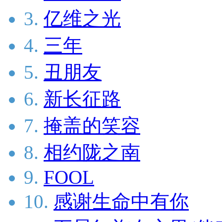
3.
亿维之光
4.
三年
5.
丑朋友
6.
新长征路
7.
掩盖的笑容
8.
相约陇之南
9.
FOOL
10.
感谢生命中有你