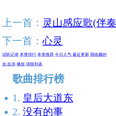
上一首：
灵山感应歌(伴奏
下一首：
心灵
试听记录
本类排行
本类推荐
今日人气
最近更新
我收藏的
全/反选
播放
清除列表
歌曲排行榜
1.
皇后大道东
2.
没有的事