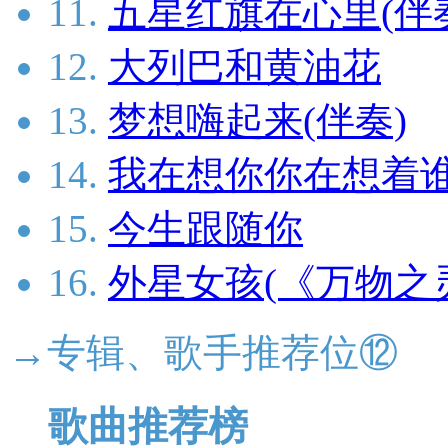
11.
五星红旗在心里(伴
12.
大列巴和黄油花
13.
梦想嗨起来(伴奏)
14.
我在想你你在想着谁
15.
今生跟随你
16.
外星女孩(《万物之
→专辑、歌手推荐位⑫
歌曲推荐榜