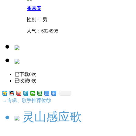
崔来宾
性别： 男
人气：
6024995
已下载0次
已收藏0次
→专辑、歌手推荐位⑪
灵山感应歌