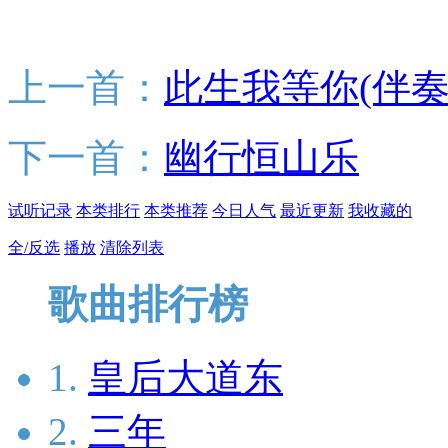
上一首：
此生我等你(伴奏
下一首：
幽行恒山乐
试听记录
本类排行
本类推荐
今日人气
最近更新
我收藏的
全/反选
播放
清除列表
歌曲排行榜
1.
皇后大道东
2.
三年