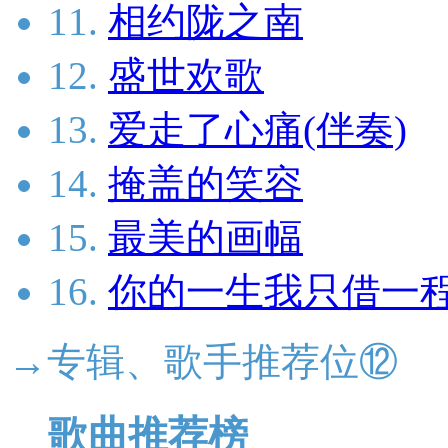
11.
相约陇之南
12.
盛世欢歌
13.
爱走了心痛(伴奏)
14.
掩盖的笑容
15.
最美的画幅
16.
你的一生我只借一
→专辑、歌手推荐位⑫
歌曲推荐榜