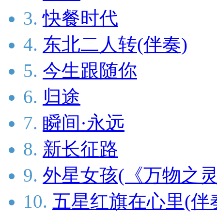
3.
快餐时代
4.
东北二人转(伴奏)
5.
今生跟随你
6.
归途
7.
瞬间·永远
8.
新长征路
9.
外星女孩(《万物之灵
10.
五星红旗在心里(伴