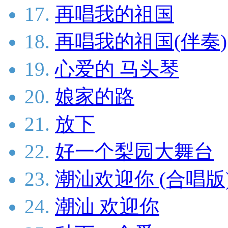
17.
再唱我的祖国
18.
再唱我的祖国(伴奏)
19.
心爱的 马头琴
20.
娘家的路
21.
放下
22.
好一个梨园大舞台
23.
潮汕欢迎你 (合唱版
24.
潮汕 欢迎你