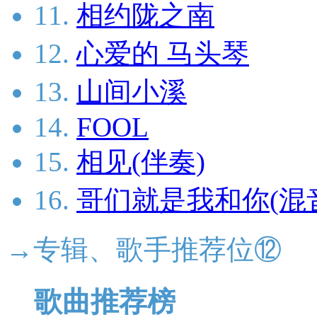
11.
相约陇之南
12.
心爱的 马头琴
13.
山间小溪
14.
FOOL
15.
相见(伴奏)
16.
哥们就是我和你(混
→专辑、歌手推荐位⑫
歌曲推荐榜