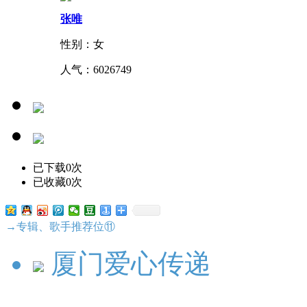
张唯
性别：女
人气：
6026749
已下载0次
已收藏0次
→专辑、歌手推荐位⑪
厦门爱心传递