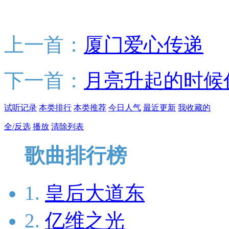
上一首：
厦门爱心传递
下一首：
月亮升起的时候
试听记录
本类排行
本类推荐
今日人气
最近更新
我收藏的
全/反选
播放
清除列表
歌曲排行榜
1.
皇后大道东
2.
亿维之光