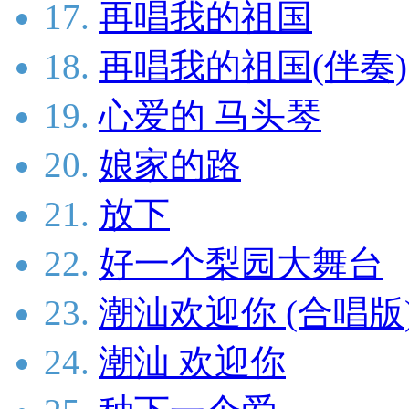
17.
再唱我的祖国
18.
再唱我的祖国(伴奏)
19.
心爱的 马头琴
20.
娘家的路
21.
放下
22.
好一个梨园大舞台
23.
潮汕欢迎你 (合唱版
24.
潮汕 欢迎你