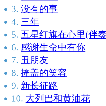
3.
没有的事
4.
三年
5.
五星红旗在心里(伴奏
6.
感谢生命中有你
7.
丑朋友
8.
掩盖的笑容
9.
新长征路
10.
大列巴和黄油花