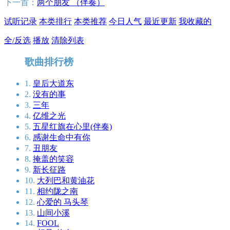
下一首：
两个朋友 （伴奏）
试听记录
本类排行
本类推荐
今日人气
最近更新
我收藏的
全/反选
播放
清除列表
歌曲排行榜
1.
皇后大道东
2.
没有的事
3.
三年
4.
亿维之光
5.
五星红旗在心里(伴奏)
6.
感谢生命中有你
7.
丑朋友
8.
掩盖的笑容
9.
新长征路
10.
大列巴和黄油花
11.
相约陇之南
12.
心爱的 马头琴
13.
山间小溪
14.
FOOL