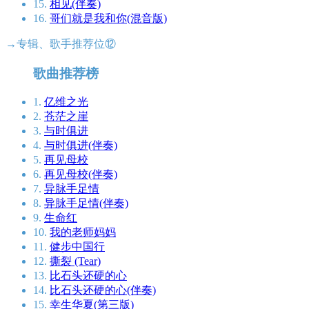
15.
相见(伴奏)
16.
哥们就是我和你(混音版)
→专辑、歌手推荐位⑫
歌曲推荐榜
1.
亿维之光
2.
苍茫之崖
3.
与时俱进
4.
与时俱进(伴奏)
5.
再见母校
6.
再见母校(伴奏)
7.
异脉手足情
8.
异脉手足情(伴奏)
9.
生命红
10.
我的老师妈妈
11.
健步中国行
12.
撕裂 (Tear)
13.
比石头还硬的心
14.
比石头还硬的心(伴奏)
15.
幸生华夏(第三版)