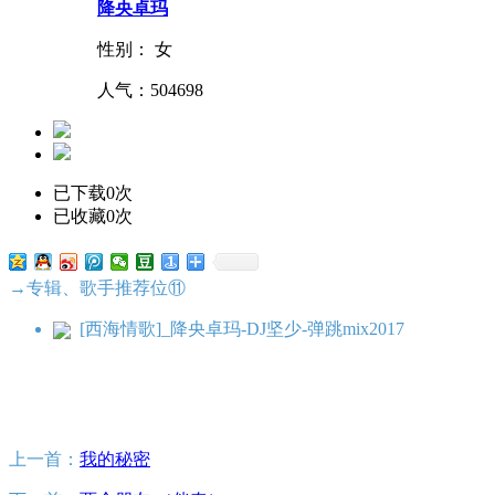
降央卓玛
性别： 女
人气：
504698
已下载0次
已收藏0次
→专辑、歌手推荐位⑪
[西海情歌]_降央卓玛-DJ坚少-弹跳mix2017
上一首：
我的秘密