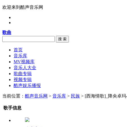
欢迎来到酷声音乐网
歌曲
搜 索
首页
音乐库
MV视频库
音乐人大全
歌曲专辑
视频专辑
酷声娱乐播报
当前位置：
酷声音乐网
>
音乐库
>
民族
> [西海情歌]_降央卓玛-
歌手信息