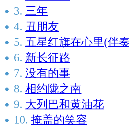
3.
三年
4.
丑朋友
5.
五星红旗在心里(伴奏
6.
新长征路
7.
没有的事
8.
相约陇之南
9.
大列巴和黄油花
10.
掩盖的笑容