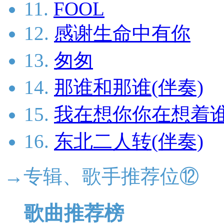
11.
FOOL
12.
感谢生命中有你
13.
匆匆
14.
那谁和那谁(伴奏)
15.
我在想你你在想着谁
16.
东北二人转(伴奏)
→专辑、歌手推荐位⑫
歌曲推荐榜