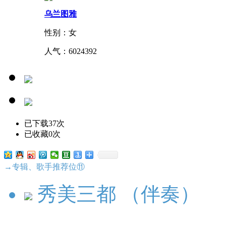
乌兰图雅
性别：女
人气：
6024392
已下载37次
已收藏0次
→专辑、歌手推荐位⑪
秀美三都 （伴奏）