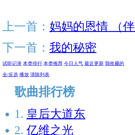
上一首：
妈妈的恩情 （
下一首：
我的秘密
试听记录
本类排行
本类推荐
今日人气
最近更新
我收藏的
全/反选
播放
清除列表
歌曲排行榜
1.
皇后大道东
2.
亿维之光