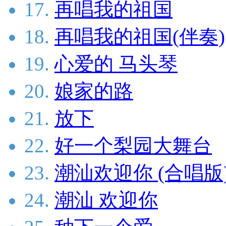
17.
再唱我的祖国
18.
再唱我的祖国(伴奏)
19.
心爱的 马头琴
20.
娘家的路
21.
放下
22.
好一个梨园大舞台
23.
潮汕欢迎你 (合唱版
24.
潮汕 欢迎你