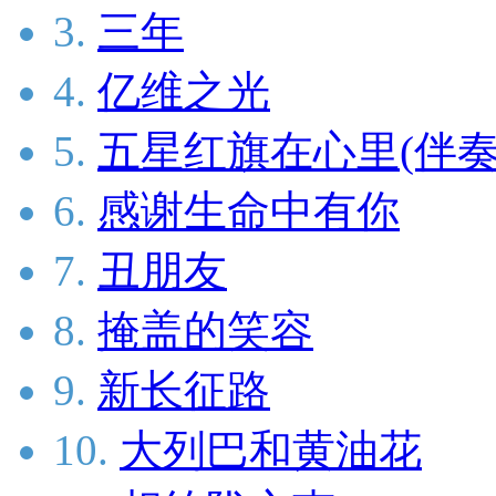
3.
三年
4.
亿维之光
5.
五星红旗在心里(伴奏
6.
感谢生命中有你
7.
丑朋友
8.
掩盖的笑容
9.
新长征路
10.
大列巴和黄油花