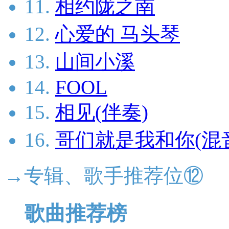
11.
相约陇之南
12.
心爱的 马头琴
13.
山间小溪
14.
FOOL
15.
相见(伴奏)
16.
哥们就是我和你(混
→专辑、歌手推荐位⑫
歌曲推荐榜