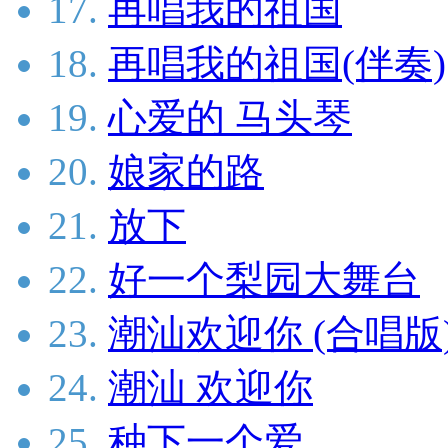
17.
再唱我的祖国
18.
再唱我的祖国(伴奏)
19.
心爱的 马头琴
20.
娘家的路
21.
放下
22.
好一个梨园大舞台
23.
潮汕欢迎你 (合唱版
24.
潮汕 欢迎你
25.
种下一个爱