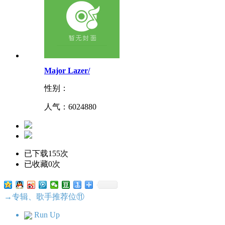
Major Lazer/
性别：
人气：
6024880
已下载155次
已收藏0次
→专辑、歌手推荐位⑪
Run Up