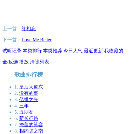
上一首：
终相忘
下一首：
Love Me Better
试听记录
本类排行
本类推荐
今日人气
最近更新
我收藏的
全/反选
播放
清除列表
歌曲排行榜
1.
皇后大道东
2.
没有的事
3.
亿维之光
4.
三年
5.
丑朋友
6.
新长征路
7.
掩盖的笑容
8.
相约陇之南