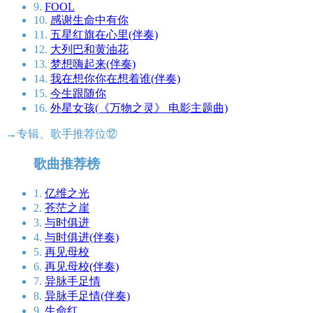
9.
FOOL
10.
感谢生命中有你
11.
五星红旗在心里(伴奏)
12.
大列巴和黄油花
13.
梦想嗨起来(伴奏)
14.
我在想你你在想着谁(伴奏)
15.
今生跟随你
16.
外星女孩(《万物之灵》 电影主题曲)
→专辑、歌手推荐位⑫
歌曲推荐榜
1.
亿维之光
2.
苍茫之崖
3.
与时俱进
4.
与时俱进(伴奏)
5.
再见母校
6.
再见母校(伴奏)
7.
异脉手足情
8.
异脉手足情(伴奏)
9.
生命红