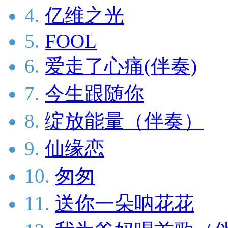
4.
亿维之光
5.
FOOL
6.
爱走了心痛(伴奏)
7.
今生跟随你
8.
绽放能量（伴奏）
9.
仙缘恋
10.
匆匆
11.
送你一朵呐花花