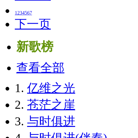
1
2
3
4
5
6
7
下一页
新歌榜
查看全部
1.
亿维之光
2.
苍茫之崖
3.
与时俱进
4.
与时俱进(伴奏)