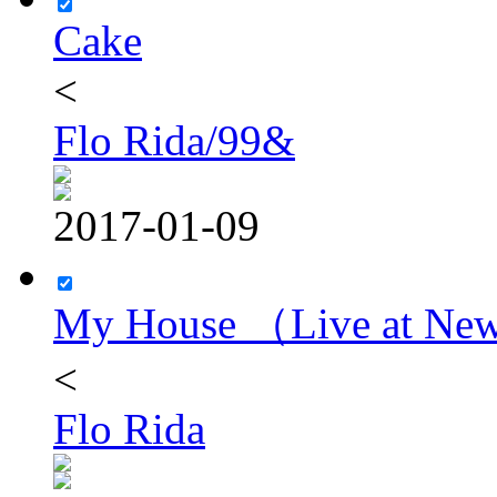
Cake
<
Flo Rida/99&
2017-01-09
My House （Live at New
<
Flo Rida