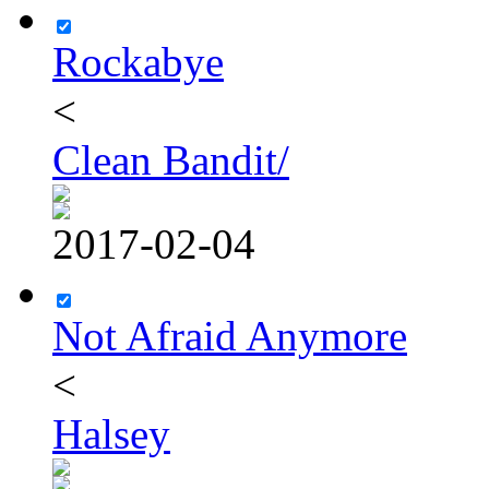
Rockabye
<
Clean Bandit/
2017-02-04
Not Afraid Anymore
<
Halsey