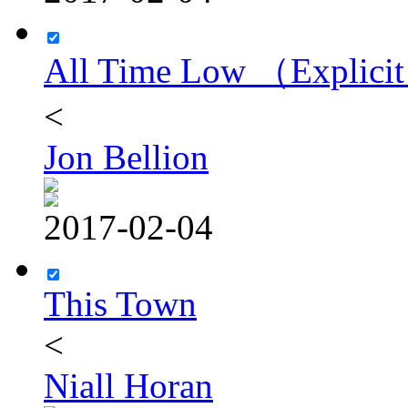
All Time Low （Explici
<
Jon Bellion
2017-02-04
This Town
<
Niall Horan