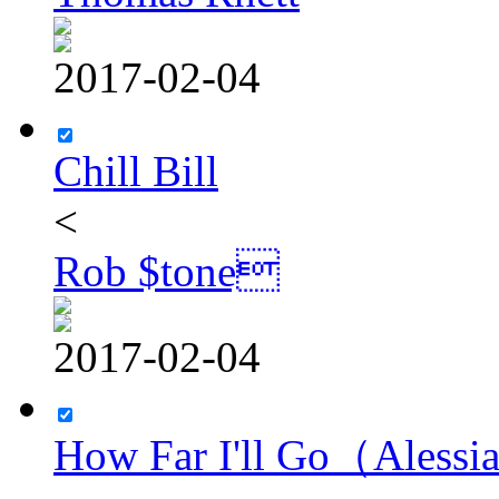
2017-02-04
Chill Bill
<
Rob $tone
2017-02-04
How Far I'll Go（Alessi