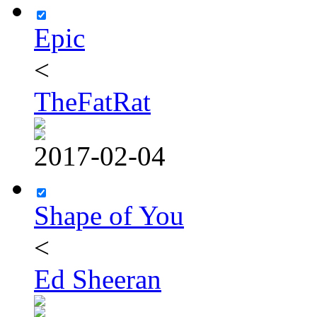
Epic
<
TheFatRat
2017-02-04
Shape of You
<
Ed Sheeran