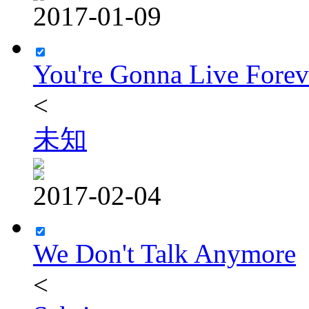
2017-01-09
You're Gonna Live Forev
<
未知
2017-02-04
We Don't Talk Anymore
<