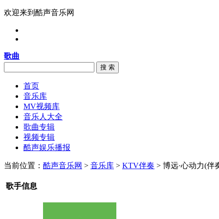
欢迎来到酷声音乐网
歌曲
搜 索
首页
音乐库
MV视频库
音乐人大全
歌曲专辑
视频专辑
酷声娱乐播报
当前位置：
酷声音乐网
>
音乐库
>
KTV伴奏
> 博远·心动力(伴奏
歌手信息