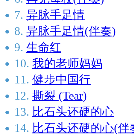
7.
异脉手足情
8.
异脉手足情(伴奏)
9.
生命红
10.
我的老师妈妈
11.
健步中国行
12.
撕裂 (Tear)
13.
比石头还硬的心
14.
比石头还硬的心(伴