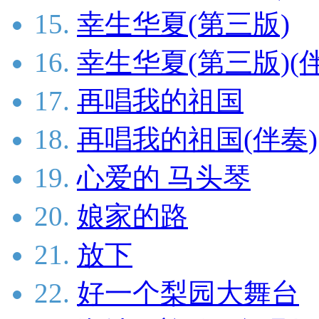
15.
幸生华夏(第三版)
16.
幸生华夏(第三版)(
17.
再唱我的祖国
18.
再唱我的祖国(伴奏)
19.
心爱的 马头琴
20.
娘家的路
21.
放下
22.
好一个梨园大舞台