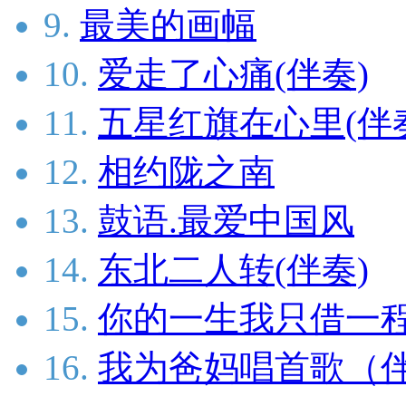
9.
最美的画幅
10.
爱走了心痛(伴奏)
11.
五星红旗在心里(伴
12.
相约陇之南
13.
鼓语.最爱中国风
14.
东北二人转(伴奏)
15.
你的一生我只借一
16.
我为爸妈唱首歌（