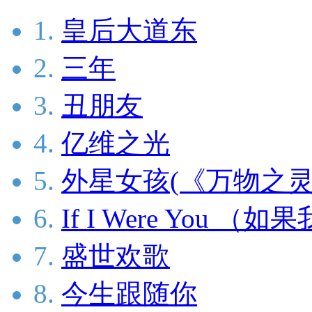
1.
皇后大道东
2.
三年
3.
丑朋友
4.
亿维之光
5.
外星女孩(《万物之灵
6.
If I Were You （
7.
盛世欢歌
8.
今生跟随你