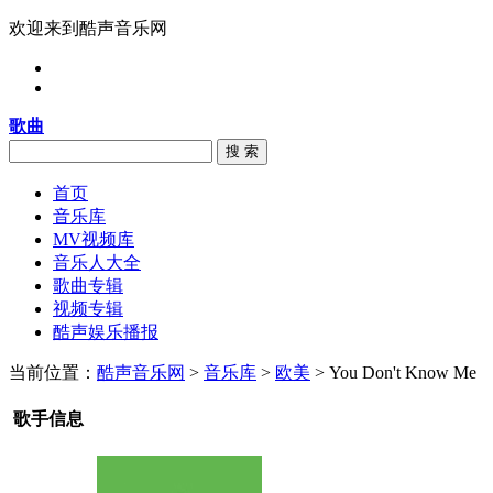
欢迎来到酷声音乐网
歌曲
搜 索
首页
音乐库
MV视频库
音乐人大全
歌曲专辑
视频专辑
酷声娱乐播报
当前位置：
酷声音乐网
>
音乐库
>
欧美
> You Don't Know Me
歌手信息