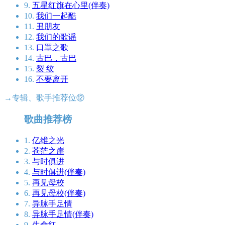
9.
五星红旗在心里(伴奏)
10.
我们一起酷
11.
丑朋友
12.
我们的歌谣
13.
口罩之歌
14.
古巴，古巴
15.
裂 纹
16.
不要离开
→专辑、歌手推荐位⑫
歌曲推荐榜
1.
亿维之光
2.
苍茫之崖
3.
与时俱进
4.
与时俱进(伴奏)
5.
再见母校
6.
再见母校(伴奏)
7.
异脉手足情
8.
异脉手足情(伴奏)
9.
生命红