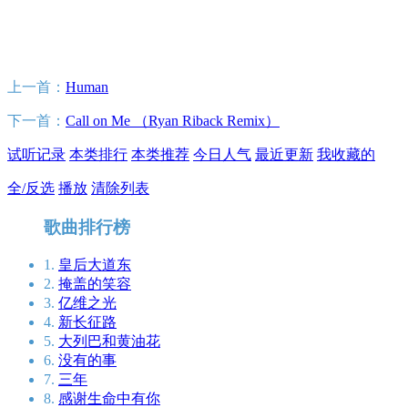
上一首：
Human
下一首：
Call on Me （Ryan Riback Remix）
试听记录
本类排行
本类推荐
今日人气
最近更新
我收藏的
全/反选
播放
清除列表
歌曲排行榜
1.
皇后大道东
2.
掩盖的笑容
3.
亿维之光
4.
新长征路
5.
大列巴和黄油花
6.
没有的事
7.
三年
8.
感谢生命中有你