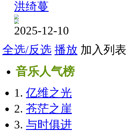
洪绮蔓
2025-12-10
全选/反选
播放
加入列表
音乐人气榜
1.
亿维之光
2.
苍茫之崖
3.
与时俱进