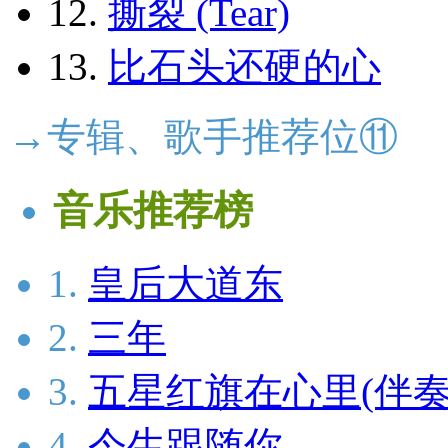
12.
撕裂 (Tear)
13.
比石头还硬的心
→专辑、歌手推荐位⑪
音乐推荐榜
1.
皇后大道东
2.
三年
3.
五星红旗在心里(伴奏
4.
今生跟随你