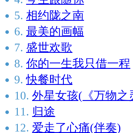
5.
相约陇之南
6.
最美的画幅
7.
盛世欢歌
8.
你的一生我只借一程
9.
快餐时代
10.
外星女孩(《万物之
11.
归途
12.
爱走了心痛(伴奏)