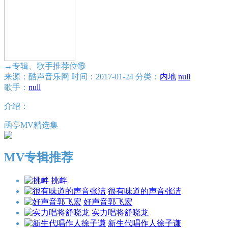
→专辑、歌手推荐位⑯
来源：酷声音乐网
时间：2017-01-24
分类：
内地
null
歌手：
null
介绍：
函亭MV精选集
MV专辑推荐
挑衅
很有味道的声音张洁
好声音郭飞宏
实力唱将舒晓龙
新生代唱作人徐子谦