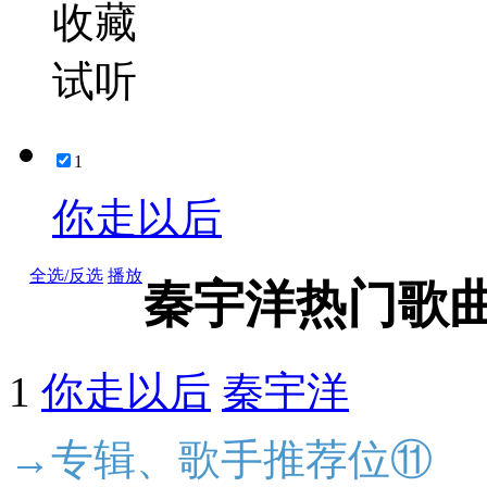
收藏
试听
1
你走以后
全选/反选
播放
秦宇洋热门歌
1
你走以后
秦宇洋
→专辑、歌手推荐位⑪