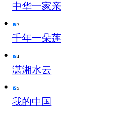
中华一家亲
3
千年一朵莲
4
潇湘水云
5
我的中国