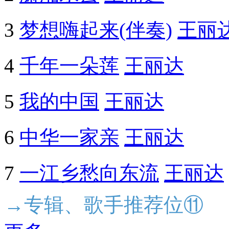
3
梦想嗨起来(伴奏)
王丽
4
千年一朵莲
王丽达
5
我的中国
王丽达
6
中华一家亲
王丽达
7
一江乡愁向东流
王丽达
→专辑、歌手推荐位⑪