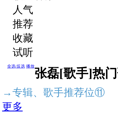
人气
推荐
收藏
试听
全选/反选
播放
张磊[歌手]热
→专辑、歌手推荐位⑪
更多