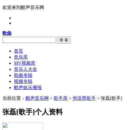
欢迎来到酷声音乐网
歌曲
搜 索
首页
音乐库
MV视频库
音乐人大全
歌曲专辑
视频专辑
酷声娱乐播报
当前位置：
酷声音乐网
>
歌手库
>
华语男歌手
> 张磊[歌手]
张磊[歌手]个人资料