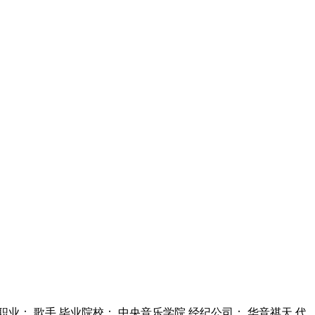
凉山 职业： 歌手 毕业院校： 中央音乐学院 经纪公司： 华音祺天 代