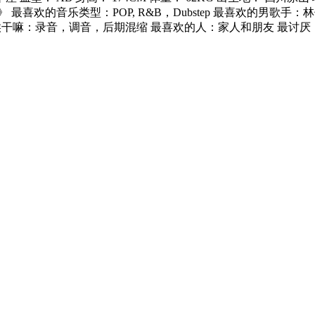
POP, R&B，Dubstep 最喜欢的男歌手：林俊杰.胡彦斌.萧亚轩.陶.
 休闲时候干嘛：录音，调音，后期混缩 最喜欢的人：家人和朋友 最讨厌：