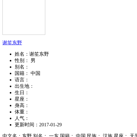
谢笙东野
姓名：
谢笙东野
性别：
男
别名：
国籍：
中国
语言：
出生地：
生日：
星座：
身高：
体重：
人气：
更新时间：
2017-01-29
中文名：东野 别名： 一东 国籍： 中国 民族： 汉族 星座： 天平