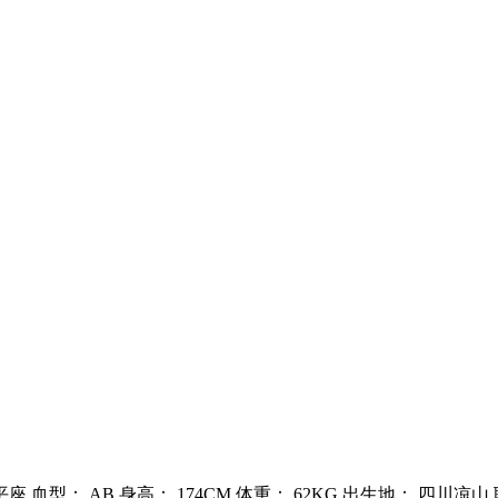
座 血型： AB 身高： 174CM 体重： 62KG 出生地： 四川