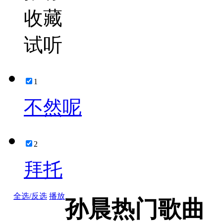
收藏
试听
1
不然呢
2
拜托
全选/反选
播放
孙晨热门歌曲